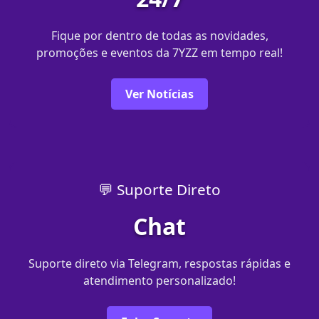
Fique por dentro de todas as novidades,
promoções e eventos da 7YZZ em tempo real!
Ver Notícias
💬 Suporte Direto
Chat
Suporte direto via Telegram, respostas rápidas e
atendimento personalizado!