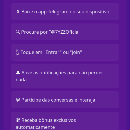
📱 Baixe o app Telegram no seu dispositivo
🔍 Procure por "@7YZZOficial"
👆 Toque em "Entrar" ou "Join"
🔔 Ative as notificações para não perder
nada
💬 Participe das conversas e interaja
🎁 Receba bônus exclusivos
automaticamente